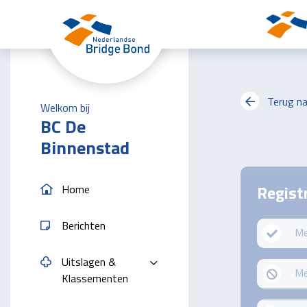
Skip to the main content
Terug na
Welkom bij
BC De
Binnenstad
Regist
Home
Berichten
Me
Uitslagen &
Me
Klassementen