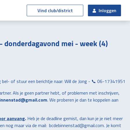
Vind club/district
Inloggen
- donderdagavond mei - week (4)
 bel- of stuur een berichtje naar: Will de Jong - 📞
06-17341951
partner. Als je geen partner hebt, of problemen met inschrijven,
innenstad@gmail.com
. We proberen je dan te koppelen aan
voor aanvang
.
Heb je de deadline gemist, dan kun je je niet meer
leen nog maar via de mail: bcdebinnenstad@gmail.com. Je komt