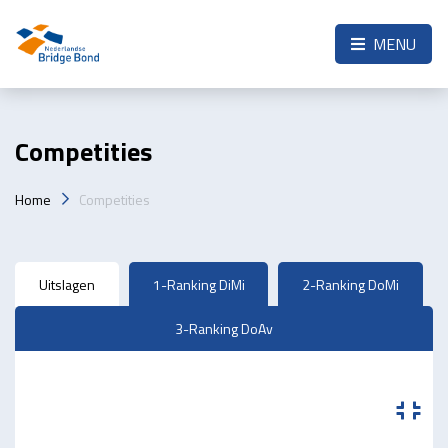
Skip to the main content
MENU
Competities
Home
Competities
Uitslagen
1-Ranking DiMi
2-Ranking DoMi
3-Ranking DoAv