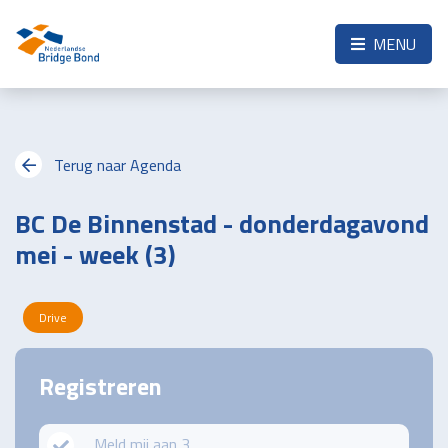
Skip to the main content
MENU
Terug naar Agenda
BC De Binnenstad - donderdagavond
mei - week (3)
Drive
Registreren
Meld mij aan 3